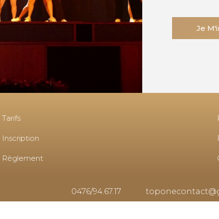
Je M'i
Tarifs
Inscription
Règlement
0476/94.67.17
toponecontact@