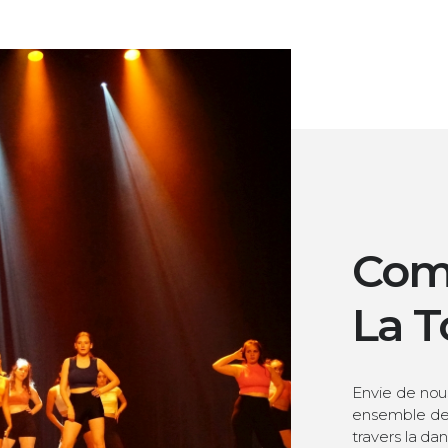
Com
La T
Envie de nou
ensemble de
travers la da